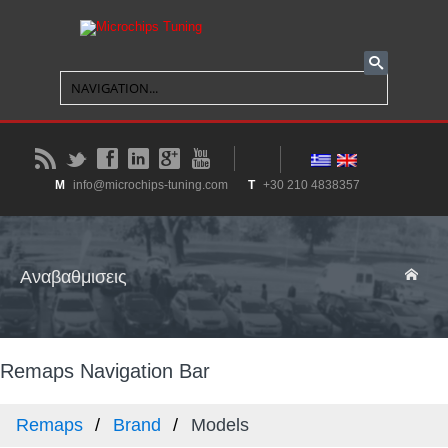
B
t
f
l
g
y
M
info@microchips-tuning.com
T
+30 210 4838357
Αναβαθμισεις
Remaps Navigation Bar
Remaps
Brand
Models